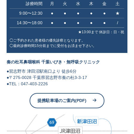
診療時間
月
火
水
木
金
土
9:00〜12:30
●
●
●
●
●
★
14:30〜18:00
●
●
●
●
●
/
★13:00まで 休診⽇：⽇・祝
◯ご予約された患者様の優先診察となります。
◯最終診療時間15分前までに受付をお済ませ下さい。
奏の杜耳鼻咽喉科 千葉いびき・無呼吸クリニック
●習志野市 津⽥沼駅南⼝より 徒歩6分
●〒275-0028 千葉県習志野市奏の杜3-3-17
●TEL：047-403-2226
提携駐車場のご案内(PDF)