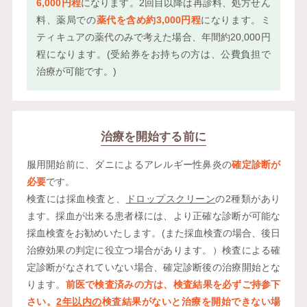
6,000円程
になります。2回目以降は再診料、処方せん
料、薬局での
薬代を含め約3,000円程
になります。ミ
ティキュアの薬代のみで考えた場合、年間約20,000円
程になります。(受給券をお持ちの方は、公費負担で
治療が可能です。)
治療を
開始する
前に
服用開始前に、ダニによるアレルギー性鼻炎の
確定診断が
必要
です。
検査には採血検査と、
ドロップスクリーン
の2種類があり
ます。採血が出来る患者様には、より正確な診断が可能な
採血検査をお勧めいたします。(また採血検査の場合、後日
治療効果の判定に役立つ場合があります。）検査による確
定診断がなされていない場合、確定診断後の治療開始とな
ります。
前医で検査済みの方は、検査結果を必ずご持参下
さい。
2年以内の
検査結果がないと治療を開始できない場