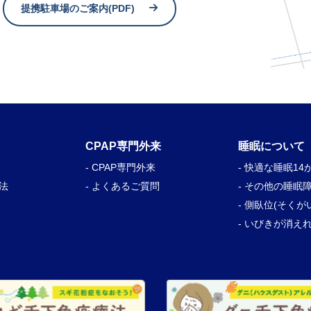
提携駐車場のご案内(PDF)
CPAP専門外来
睡眠について
- CPAP専門外来
- 快適な睡眠14
法
- よくあるご質問
- その他の睡眠
- 側臥位(そくが
- いびきが消え