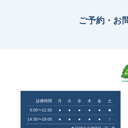
ご予約・お
診療時間
月
火
水
木
金
土
9:00〜12:30
●
●
●
●
●
★
14:30〜18:00
●
●
●
●
●
/