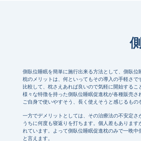
側臥位睡眠を簡単に施⾏出来る⽅法として、側臥位
枕のメリットは、何といってもその導⼊の⼿軽さです。
⽐較して、枕さえあれば良いので気軽に開始するこ
様々な特徴を持った側臥位睡眠促進枕が各種販売さ
ご⾃⾝で使いやすそう、⻑く使えそうと感じるもの
⼀⽅でデメリットとしては、その治療法の不安定さ
うちに何度も寝返りを打ちます。個⼈差もありますが
れています。よって側臥位睡眠促進枕のみで⼀晩中
と⾔えます。