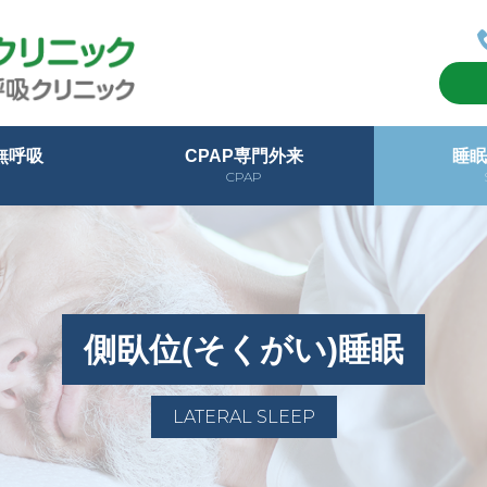
無呼吸
CPAP専門外来
睡眠
CPAP
群の手術療法
群について
いて
よくあるご質問
CPAP専門外来
いびきが消え
側臥位(
快適な
その他
側臥位(そくがい)睡眠
LATERAL SLEEP