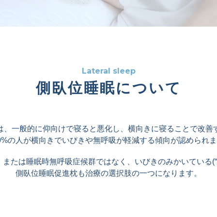
Lateral sleep
側臥位睡眠について
は、⼀般的に仰向けで寝ると悪化し、横向きに寝ることで改善
0%の⼈が横向きでいびきや無呼吸が軽減する傾向が認められ
または睡眠時無呼吸症候群ではなく、いびきのみかいている(“
側臥位睡眠促進枕も治療の選択肢の⼀つになります。