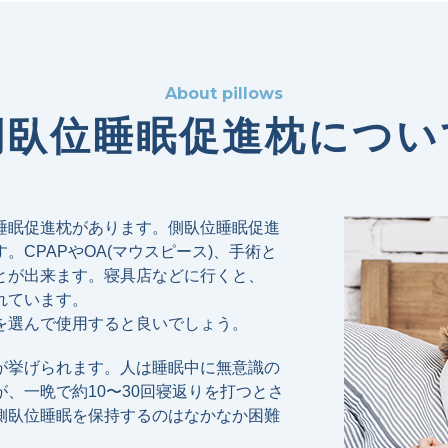
About pillows
側臥位睡眠促進枕につい
睡眠促進枕があります。側臥位睡眠促進
CPAPやOA(マウスピース)、⼿術と
とが出来ます。寝具店などに⾏くと、
れています。
を選んで使⽤すると良いでしょう。
が挙げられます。⼈は睡眠中に無意識の
、⼀晩で約10〜30回寝返りを打つとさ
側臥位睡眠を保持するのはなかなか困難