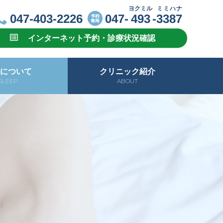
ヨクミル
ミミハナ
047-403-2226
047-
493
-
3387
インターネット予約・診療状況確認
について
クリニック紹介
SLEEP
ABOUT
ればそれで大丈夫？
そくがい)睡眠
睡眠14か条
の睡眠障害
クリニック概要
ご予約について
トピックス
院長紹介
お知らせ