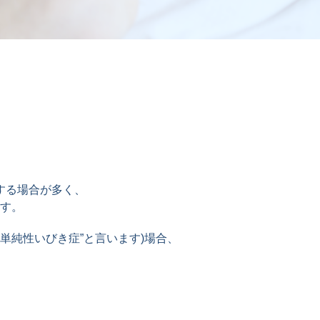
する場合が多く、
ます。
単純性いびき症”と⾔います)場合、