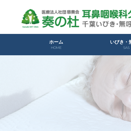
ホーム
いびき・
HOME
SAS
睡眠時無呼吸症候
睡眠時無呼吸症候
検査につ