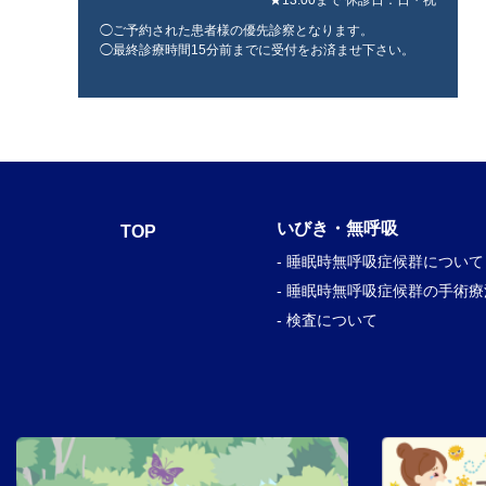
★13:00まで 休診⽇：⽇・祝
◯ご予約された患者様の優先診察となります。
◯最終診療時間15分前までに受付をお済ませ下さい。
いびき・無呼吸
TOP
- 睡眠時無呼吸症候群について
- 睡眠時無呼吸症候群の手術療
- 検査について