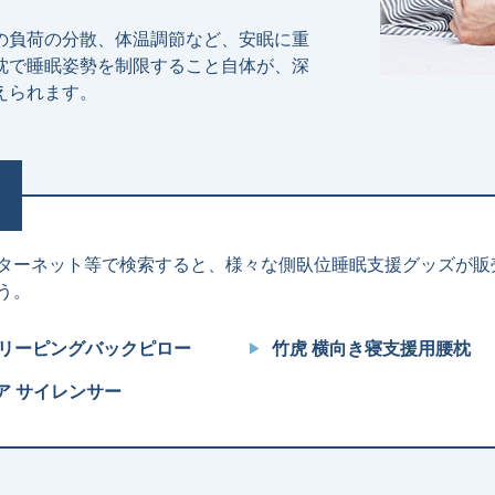
の負荷の分散、体温調節など、安眠に重
枕で睡眠姿勢を制限すること⾃体が、深
えられます。
ターネット等で検索すると、様々な側臥位睡眠⽀援グッズが販
う。
ドスリーピングバックピロー
⽵⻁ 横向き寝⽀援⽤腰枕
ノア サイレンサー