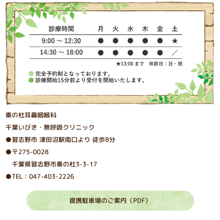
奏の杜耳鼻咽喉科
千葉いびき・無呼吸クリニック
●習志野市 津⽥沼駅南⼝より 徒歩8分
●〒275-0028
千葉県習志野市奏の杜3-3-17
●TEL：047-403-2226
提携駐車場のご案内（PDF）