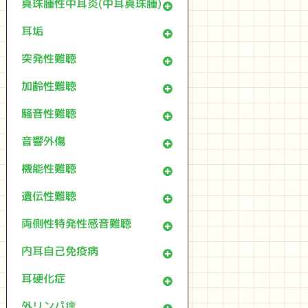
真珠腫性中耳炎(中耳真珠腫)
耳垢
突発性難聴
加齢性難聴
騒音性難聴
音響外傷
機能性難聴
遺伝性難聴
両側性特発性感音難聴
内耳自己免疫病
耳硬化症
外リンパ瘻