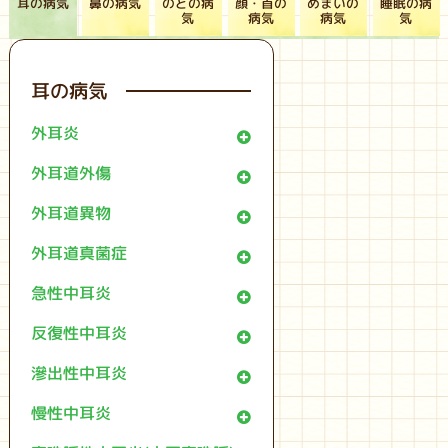
耳の病気
鼻の病気
のどの病
顔・首の
めまいの
睡眠の病
病気
病気
気
気
耳の病気
外耳炎
外耳道外傷
外耳道異物
外耳道真菌症
急性中耳炎
反復性中耳炎
滲出性中耳炎
慢性中耳炎