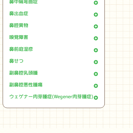
鼻中隔弯曲症
鼻出血症
鼻腔異物
嗅覚障害
鼻前庭湿疹
鼻せつ
副鼻腔乳頭腫
副鼻腔悪性腫瘍
ウェゲナー肉芽腫症(Wegener肉芽腫症)