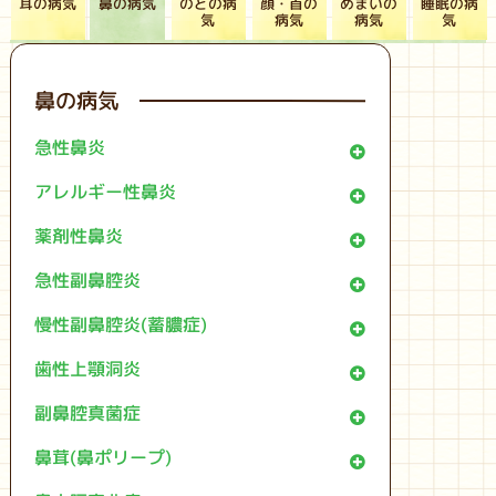
耳の病気
鼻の病気
のどの病
顔・首の
めまいの
睡眠の病
病気
病気
気
気
鼻の病気
急性鼻炎
アレルギー性鼻炎
薬剤性鼻炎
急性副鼻腔炎
慢性副鼻腔炎(蓄膿症)
歯性上顎洞炎
副鼻腔真菌症
鼻茸(鼻ポリープ)