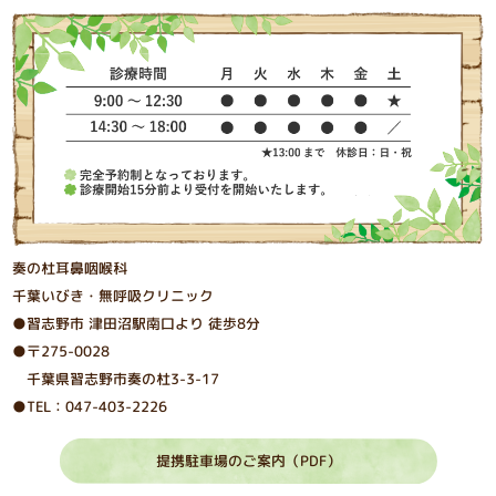
奏の杜耳鼻咽喉科
千葉いびき・無呼吸クリニック
●習志野市 津⽥沼駅南⼝より 徒歩8分
●〒275-0028
千葉県習志野市奏の杜3-3-17
●TEL：047-403-2226
提携駐車場のご案内（PDF）