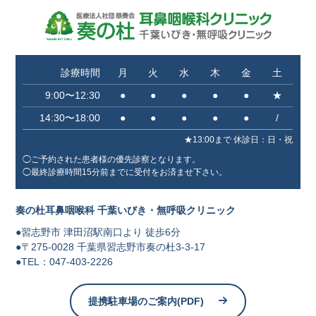
診療時間
月
火
水
木
金
土
9:00〜12:30
●
●
●
●
●
★
14:30〜18:00
●
●
●
●
●
/
★13:00まで 休診⽇：⽇・祝
◯ご予約された患者様の優先診察となります。
◯最終診療時間15分前までに受付をお済ませ下さい。
奏の杜耳鼻咽喉科 千葉いびき・無呼吸クリニック
●習志野市 津⽥沼駅南⼝より 徒歩6分
●〒275-0028 千葉県習志野市奏の杜3-3-17
●TEL：047-403-2226
提携駐車場のご案内(PDF)