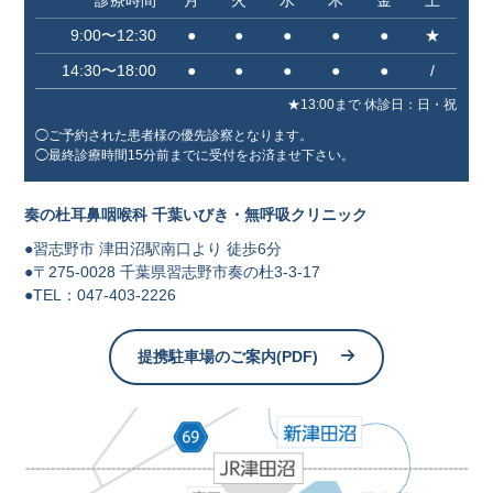
診療時間
月
火
水
木
金
土
9:00〜12:30
●
●
●
●
●
★
14:30〜18:00
●
●
●
●
●
/
★13:00まで 休診⽇：⽇・祝
◯ご予約された患者様の優先診察となります。
◯最終診療時間15分前までに受付をお済ませ下さい。
奏の杜耳鼻咽喉科 千葉いびき・無呼吸クリニック
●習志野市 津⽥沼駅南⼝より 徒歩6分
●〒275-0028 千葉県習志野市奏の杜3-3-17
●TEL：047-403-2226
提携駐車場のご案内(PDF)