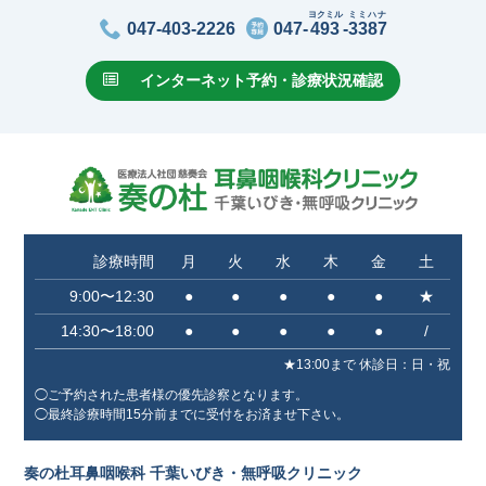
ヨクミル
ミミハナ
047-403-2226
047-
493
-
3387
インターネット予約・診療状況確認
診療時間
月
火
水
木
金
土
9:00〜12:30
●
●
●
●
●
★
14:30〜18:00
●
●
●
●
●
/
★13:00まで 休診⽇：⽇・祝
◯ご予約された患者様の優先診察となります。
◯最終診療時間15分前までに受付をお済ませ下さい。
奏の杜耳鼻咽喉科 千葉いびき・無呼吸クリニック