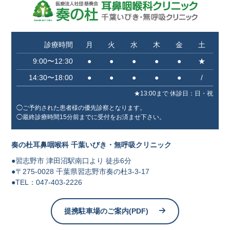
診療時間
月
火
水
木
金
土
9:00〜12:30
●
●
●
●
●
★
14:30〜18:00
●
●
●
●
●
/
★13:00まで 休診⽇：⽇・祝
◯ご予約された患者様の優先診察となります。
◯最終診療時間15分前までに受付をお済ませ下さい。
奏の杜耳鼻咽喉科 千葉いびき・無呼吸クリニック
●習志野市 津⽥沼駅南⼝より 徒歩6分
●〒275-0028 千葉県習志野市奏の杜3-3-17
●TEL：047-403-2226
提携駐車場のご案内(PDF)