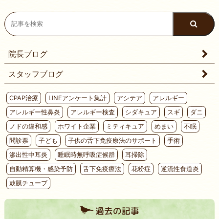
院長ブログ
スタッフブログ
CPAP治療
LINEアンケート集計
アシテア
アレルギー
アレルギー性鼻炎
アレルギー検査
シダキュア
スギ
ダニ
ノドの違和感
ホワイト企業
ミティキュア
めまい
不眠
問診票
子ども
子供の舌下免疫療法のサポート
手術
滲出性中耳炎
睡眠時無呼吸症候群
耳掃除
自動精算機・感染予防
舌下免疫療法
花粉症
逆流性食道炎
鼓膜チューブ
過去の記事