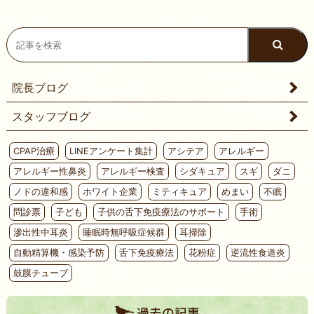
院長ブログ
スタッフブログ
CPAP治療
LINEアンケート集計
アシテア
アレルギー
アレルギー性鼻炎
アレルギー検査
シダキュア
スギ
ダニ
ノドの違和感
ホワイト企業
ミティキュア
めまい
不眠
問診票
子ども
子供の舌下免疫療法のサポート
手術
滲出性中耳炎
睡眠時無呼吸症候群
耳掃除
自動精算機・感染予防
舌下免疫療法
花粉症
逆流性食道炎
鼓膜チューブ
過去の記事