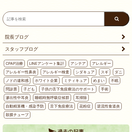
院長ブログ
スタッフブログ
CPAP治療
LINEアンケート集計
アシテア
アレルギー
アレルギー性鼻炎
アレルギー検査
シダキュア
スギ
ダニ
ノドの違和感
ホワイト企業
ミティキュア
めまい
不眠
問診票
子ども
子供の舌下免疫療法のサポート
手術
滲出性中耳炎
睡眠時無呼吸症候群
耳掃除
自動精算機・感染予防
舌下免疫療法
花粉症
逆流性食道炎
鼓膜チューブ
過去の記事