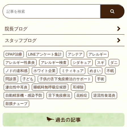
院長ブログ
スタッフブログ
CPAP治療
LINEアンケート集計
アシテア
アレルギー
アレルギー性鼻炎
アレルギー検査
シダキュア
スギ
ダニ
ノドの違和感
ホワイト企業
ミティキュア
めまい
不眠
問診票
子ども
子供の舌下免疫療法のサポート
手術
滲出性中耳炎
睡眠時無呼吸症候群
耳掃除
自動精算機・感染予防
舌下免疫療法
花粉症
逆流性食道炎
鼓膜チューブ
過去の記事