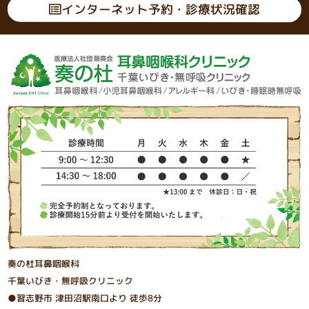
インターネット予約・診療状況確認
奏の杜耳鼻咽喉科
千葉いびき・無呼吸クリニック
●習志野市 津⽥沼駅南⼝より 徒歩8分