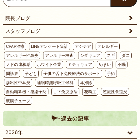
院長ブログ
スタッフブログ
CPAP治療
LINEアンケート集計
アシテア
アレルギー
アレルギー性鼻炎
アレルギー検査
シダキュア
スギ
ダニ
ノドの違和感
ホワイト企業
ミティキュア
めまい
不眠
問診票
子ども
子供の舌下免疫療法のサポート
手術
滲出性中耳炎
睡眠時無呼吸症候群
耳掃除
自動精算機・感染予防
舌下免疫療法
花粉症
逆流性食道炎
鼓膜チューブ
過去の記事
2026年