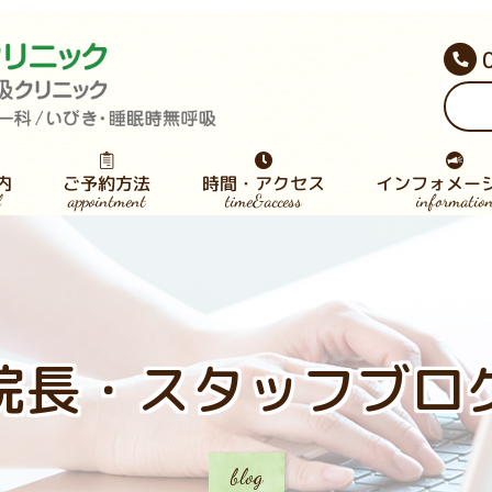
インフォメー
時間・アクセス
ご予約方法
内
appointment
informatio
time&access
l
院長・スタッフブ
時無呼吸症候群
咽喉科病気検索
医師募集のご案
査・専門外来
AP専門外来
療内容⼀覧
下免疫療法
スタッフ募集
患者様の声
お知らせ
院長・スタッフブロ
blog