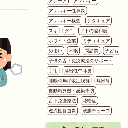
アシテア
アレルギー
アレルギー性鼻炎
アレルギー検査
シダキュア
スギ
ダニ
ノドの違和感
ホワイト企業
ミティキュア
めまい
不眠
問診票
子ども
子供の舌下免疫療法のサポート
手術
滲出性中耳炎
睡眠時無呼吸症候群
耳掃除
自動精算機・感染予防
舌下免疫療法
花粉症
逆流性食道炎
鼓膜チューブ