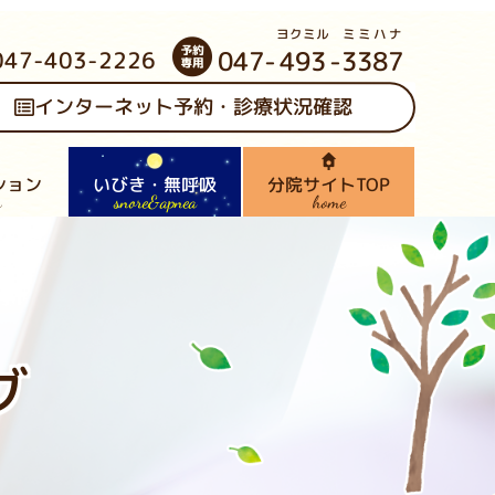
ヨクミル
ミミハナ
047-
493
-
3387
047-403-2226
インターネット予約・診療状況確認
ション
いびき・無呼吸
分院サイトTOP
snore&apnea
n
home
ログ
内
グ