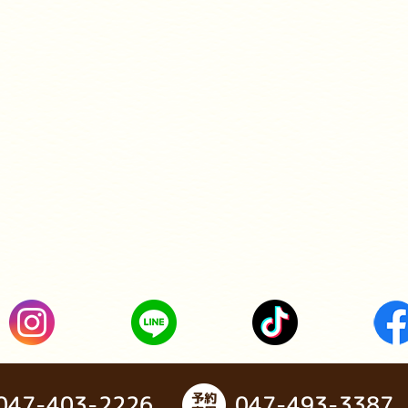
047-403-2226
047-493-3387