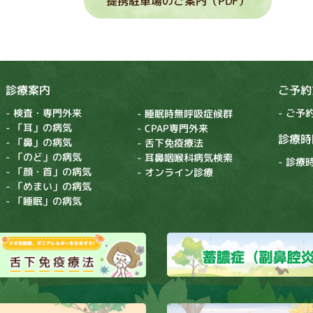
提携駐車場のご案内（PDF）
診療案内
ご予約
- 検査・専門外来
- ご予
- 睡眠時無呼吸症候群
- 「耳」の病気
- CPAP専門外来
診療時
- 「鼻」の病気
- 舌下免疫療法
- 「のど」の病気
- 耳鼻咽喉科病気検索
- 診
- 「顔・首」の病気
- オンライン診療
- 「めまい」の病気
- 「睡眠」の病気