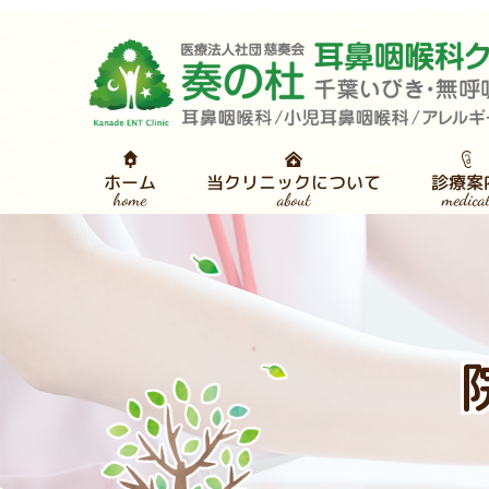
当クリニックについて
診療案
ホーム
medica
about
home
医師・スタッフ紹介
睡眠
耳鼻
感染対策について
クリニック紹介
検
CP
診
舌
ごあいさつ