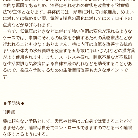
本的な原因であるため、治療はそれぞれの症状を改善する“対症療
法”が主体となります。具体的には、頭痛に対しては鎮痛薬、めまい
に対しては抗めまい薬、気管支喘息の悪化に対してはステロイドの
点滴などが挙げられます。
一方で、低気圧のときなどに併せて強い体調の変化が現れるような
ケースでは、事前にそれらの症状を予防するための薬物療法などが
行われることも少なくありません。特に内耳の血流を改善する抗め
まい薬や体内の水分循環を改善する五苓散(ごれいさん)などの漢方薬
がよく使用されます。また、ストレスや疲れ、睡眠不足など不規則
な生活習慣も気象病による自律神経の乱れなどを助長することがあ
るので、発症を予防するための生活習慣改善も大きなポイントで
す。
☻予防法☻
1)睡眠
薬に頼らない予防として、天気や仕事はご自身では変えることがで
きませんが、睡眠は自分でコントロールできますのでなるべく睡眠
を多くとるようにする。