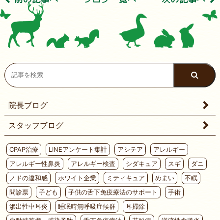
院長ブログ
スタッフブログ
CPAP治療
LINEアンケート集計
アシテア
アレルギー
アレルギー性鼻炎
アレルギー検査
シダキュア
スギ
ダニ
ノドの違和感
ホワイト企業
ミティキュア
めまい
不眠
問診票
子ども
子供の舌下免疫療法のサポート
手術
滲出性中耳炎
睡眠時無呼吸症候群
耳掃除