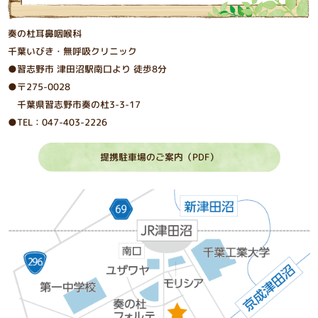
奏の杜耳鼻咽喉科
千葉いびき・無呼吸クリニック
●習志野市 津⽥沼駅南⼝より 徒歩8分
●〒275-0028
千葉県習志野市奏の杜3-3-17
●TEL：047-403-2226
提携駐車場のご案内（PDF）