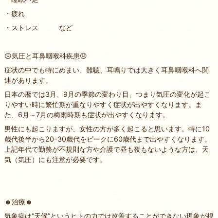
・疲れ
・ストレス など
☹気圧と耳鼻咽喉科疾患☹
症状の中でも特にめまい、難聴、耳鳴りでは大きく耳鼻咽喉科へ関
連があります。
日本の暦では3月、9月の季節の変わり目、つまり気圧の変化が起こ
りやすい時に繁忙期が重なりやすく症状が出やすくなります。ま
た、6月～7月の梅雨時期も症状が出やすくなります。
男性にも起こりますが、女性の方が多く起こると思います。特に10
歳代後半から20-30歳代をピークに60歳代まで出やすくなります。
上記年代で勤務が不規則な方や介護で昼も夜もないような方は、天
気（気圧）にも注意が必要です。
☻治療☻
気象病は“天候”というヒトの力では改善することができない現象が根