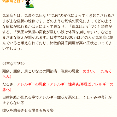
気象病とは？
気象病とは、気温や気圧など“気候”の変化によって引き起こされるさ
まざまな症状の総称です。どのような気候の変化によってどのよう
な症状が現れるかは人によって異なり、「低気圧が近づくと頭痛が
する」「気圧や気温の変化が激しい秋は体調を崩しやすい」などさ
まざまな訴えが聞かれます。日本では1000万ほどの人が気象病に悩
んでいると考えられており、比較的発症頻度が高い症状といってよ
いでしょう。
☹主な症状☹
頭痛、腰痛、肩こりなどの関節痛、喘息の悪化、
めまい、（たちく
らみ）
だるさ、
アレルギーの悪化（アレルギー性鼻炎/寒暖差アレルギーの
悪化）
自律神経が乱れる事でアレルギー症状が悪化し、くしゃみや鼻汁が
止まらない等
症状を助長させる場合もあり☹