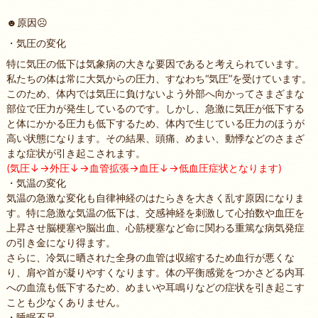
☻原因☹
・気圧の変化
特に気圧の低下は気象病の大きな要因であると考えられています。
私たちの体は常に大気からの圧力、すなわち“気圧”を受けています。
このため、体内では気圧に負けないよう外部へ向かってさまざまな
部位で圧力が発生しているのです。しかし、急激に気圧が低下する
と体にかかる圧力も低下するため、体内で生じている圧力のほうが
高い状態になります。その結果、頭痛、めまい、動悸などのさまざ
まな症状が引き起こされます。
(気圧↓→外圧↓→血管拡張→血圧↓→低血圧症状となります)
・気温の変化
気温の急激な変化も自律神経のはたらきを大きく乱す原因になりま
す。特に急激な気温の低下は、交感神経を刺激して心拍数や血圧を
上昇させ脳梗塞や脳出血、心筋梗塞など命に関わる重篤な病気発症
の引き金になり得ます。
さらに、冷気に晒された全身の血管は収縮するため血行が悪くな
り、肩や首が凝りやすくなります。体の平衡感覚をつかさどる内耳
への血流も低下するため、めまいや耳鳴りなどの症状を引き起こす
ことも少なくありません。
・睡眠不足