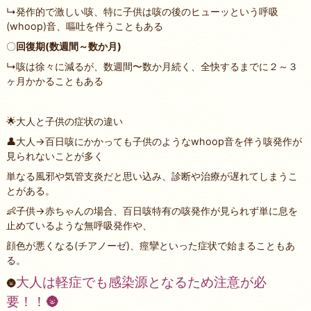
↳発作的で激しい咳、特に子供は咳の後のヒューッという呼吸
(whoop)音、嘔吐を伴うこともある
〇
回復期(数週間～数か月)
↳咳は徐々に減るが、数週間〜数か月続く、全快するまでに２～３
ヶ月かかることもある
🌟大人と子供の症状の違い
👤大人→百日咳にかかっても子供のようなwhoop音を伴う咳発作が
見られないことが多く
単なる風邪や気管支炎だと思い込み、診断や治療が遅れてしまうこ
とがある。
👶子供→赤ちゃんの場合、百日咳特有の咳発作が見られず単に息を
止めているような無呼吸発作や、
顔色が悪くなる(チアノーゼ)、痙攣といった症状で始まることもあ
る。
大人は軽症でも感染源となるため注意が必
🌚
要！！🌚