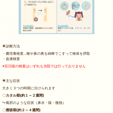
🌟診断方法
・菌培養検査…喉や鼻の奥を綿棒でこすって検体を摂取
・血液検査
※百日咳の検査はいずれも当院では行っておりません
🌟主な症状
大きく３つの時期に分けられます
〇
カタル期(約１～２週間)
↳風邪のような症状（鼻水・咳・微熱）
〇
痙咳期(約２～４週間)