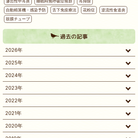
滲出性中耳炎
睡眠時無呼吸症候群
耳掃除
自動精算機・感染予防
舌下免疫療法
花粉症
逆流性食道炎
鼓膜チューブ
過去の記事
2026年
2025年
2024年
2023年
2022年
2021年
2020年