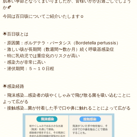
肌寒い季節となってまいりましたが、皆様いかがお過ごしでしょう
か🍂
今回は百日咳についてご紹介いたします☺
🌟百日咳とは
・原因菌：ボルデテラ・パータシス（Bordetella pertussis）
・激しい咳が長期間（数週間〜数か月）続く呼吸器感染症
・特に乳幼児では重症化のリスクが高い
・感染力が非常に高い
・潜伏期間：５～１０日程
🌟感染経路
・飛沫感染…感染者の咳やくしゃみで飛び散る菌を吸い込むことに
よって広がる
・接触感染…菌が付着した手で口や鼻に触れることによって広がる