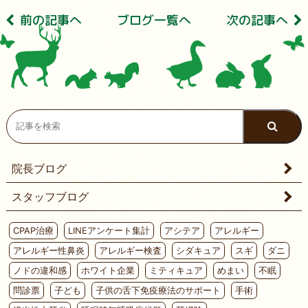
前の記事へ
ブログ⼀覧へ
次の記事へ
院長ブログ
スタッフブログ
CPAP治療
LINEアンケート集計
アシテア
アレルギー
アレルギー性鼻炎
アレルギー検査
シダキュア
スギ
ダニ
ノドの違和感
ホワイト企業
ミティキュア
めまい
不眠
問診票
子ども
子供の舌下免疫療法のサポート
手術