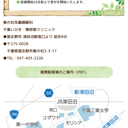
奏の杜耳鼻咽喉科
千葉いびき・無呼吸クリニック
●習志野市 津⽥沼駅南⼝より 徒歩8分
●〒275-0028
千葉県習志野市奏の杜3-3-17
●TEL：047-403-2226
提携駐車場のご案内（PDF）