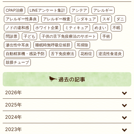
CPAP治療
LINEアンケート集計
アシテア
アレルギー
アレルギー性鼻炎
アレルギー検査
シダキュア
スギ
ダニ
ノドの違和感
ホワイト企業
ミティキュア
めまい
不眠
問診票
子ども
子供の舌下免疫療法のサポート
手術
滲出性中耳炎
睡眠時無呼吸症候群
耳掃除
自動精算機・感染予防
舌下免疫療法
花粉症
逆流性食道炎
鼓膜チューブ
過去の記事
2026年
2025年
2024年
2023年