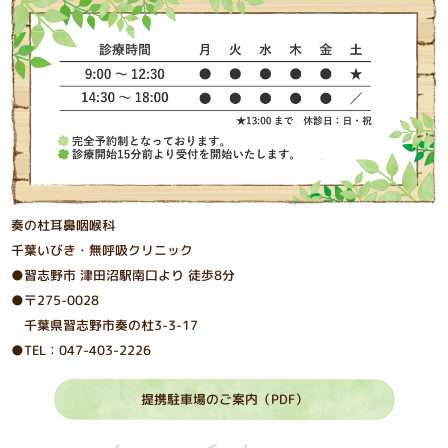
奏の杜耳鼻咽喉科
千葉いびき・無呼吸クリニック
●習志野市 津⽥沼駅南⼝より 徒歩8分
●〒275-0028
千葉県習志野市奏の杜3-3-17
●TEL：047-403-2226
提携駐車場のご案内（PDF）