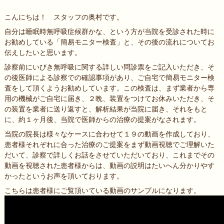
こんにちは！ スタッフの奥村です。
自分は睡眠時無呼吸症候群かな、という方が当院を受診された時に
お勧めしている「簡易モニター検査」と、その後の流れについてお
伝えしたいと思います。
診察前にいびき無呼吸に関する詳しい問診票をご記入いただき、そ
の後医師による診察での確認事項があり、ご自宅で簡易モニター検
査をして頂くようお勧めしています。この検査は、まず業者から専
用の機械がご自宅に届き、２晩、装置をつけてお休みいただき、そ
の装置を業者に送り返すと、解析結果が当院に届き、それをもと
に、約１ヶ月後、当院で医師からの治療の提案がなされます。
当院の院長は様々なケースに合わせて１９の動画を作成しており、
患者様それぞれに合った治療のご提案をまず動画視聴でご理解いた
だいて、診察で詳しくお話をさせていただいており、これまでその
動画を視聴された患者様からは、動画の説明はたいへん分かりやす
かったというお声を頂いております。
こちらは患者様にご覧頂いている動画のサンプルになります。