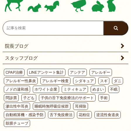
院長ブログ
スタッフブログ
CPAP治療
LINEアンケート集計
アシテア
アレルギー
アレルギー性鼻炎
アレルギー検査
シダキュア
スギ
ダニ
ノドの違和感
ホワイト企業
ミティキュア
めまい
不眠
問診票
子ども
子供の舌下免疫療法のサポート
手術
滲出性中耳炎
睡眠時無呼吸症候群
耳掃除
自動精算機・感染予防
舌下免疫療法
花粉症
逆流性食道炎
鼓膜チューブ