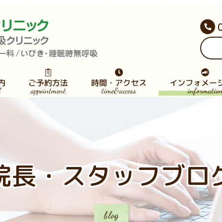
インフォメー
時間・アクセス
ご予約方法
内
appointment
informatio
time&access
l
院長・スタッフブ
時無呼吸症候群
咽喉科病気検索
医師募集のご案
査・専門外来
AP専門外来
療内容⼀覧
下免疫療法
スタッフ募集
患者様の声
お知らせ
院長・スタッフブロ
blog