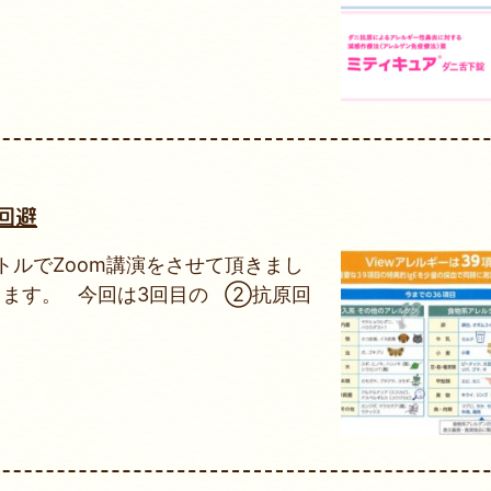
回避
ルでZoom講演をさせて頂きまし
きます。 今回は3回目の ②抗原回