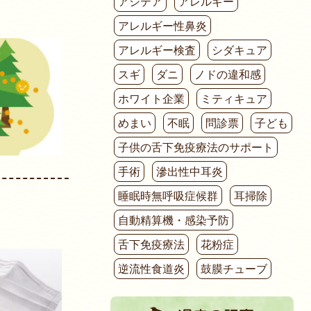
アシテア
アレルギー
アレルギー性鼻炎
アレルギー検査
シダキュア
スギ
ダニ
ノドの違和感
ホワイト企業
ミティキュア
めまい
不眠
問診票
子ども
子供の舌下免疫療法のサポート
手術
滲出性中耳炎
睡眠時無呼吸症候群
耳掃除
自動精算機・感染予防
舌下免疫療法
花粉症
逆流性食道炎
鼓膜チューブ