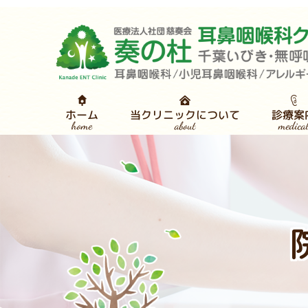
当クリニックについて
診療案
ホーム
medica
about
home
医師・スタッフ紹介
睡眠
耳鼻
感染対策について
クリニック紹介
検
CP
診
舌
ごあいさつ