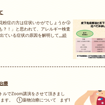
て
花粉症の方は症状いかがでしょうか🤧
も？！」と思われて、アレルギー検査
に出ている症状の原因を解明して
...続
治療
ルでZoom講演をさせて頂きまし
きます。 ①薬物治療について まず1