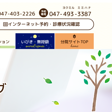
ヨクミル
ミミハナ
047-
493
-
3387
047-403-2226
インターネット予約・診療状況確認
ション
いびき・無呼吸
分院サイトTOP
snore&apnea
n
home
ログ
内
グ