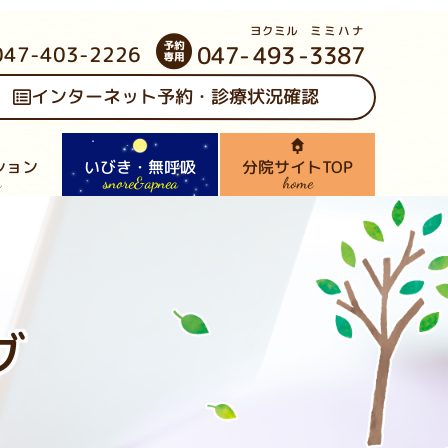
ヨクミル
ミミハナ
047-
493
-
3387
047-403-2226
インターネット予約・診療状況確認
ション
いびき・無呼吸
分院サイトTOP
snore&apnea
n
home
ログ
内
グ