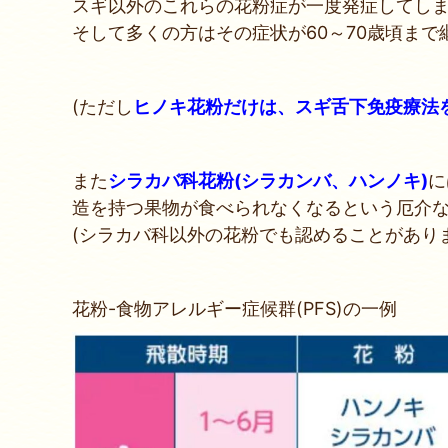
スギ以外のこれらの花粉症が一度発症してし
そして多くの方はその症状が60～70歳頃まで
(ただし
ヒノキ花粉だけは、スギ舌下免疫療法
また
シラカバ科花粉(シラカンバ、ハンノキ)
に
造を持つ果物が食べられなくなるという厄介
(シラカバ科以外の花粉でも認めることがあり
花粉-食物アレルギー症候群(PFS)の一例