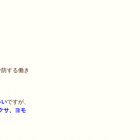
予防する働き
多い
ですが、
クサ、ヨモ