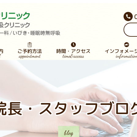
インフォメー
時間・アクセス
ご予約方法
内
appointment
informatio
time&access
l
院長・スタッフブ
時無呼吸症候群
咽喉科病気検索
医師募集のご案
査・専門外来
AP専門外来
療内容⼀覧
下免疫療法
スタッフ募集
患者様の声
お知らせ
院長・スタッフブロ
blog