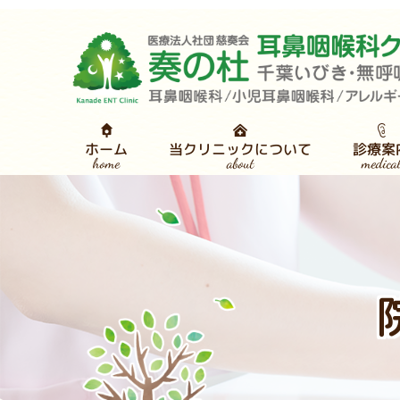
当クリニックについて
診療案
ホーム
medica
about
home
医師・スタッフ紹介
睡眠
耳鼻
感染対策について
クリニック紹介
検
CP
診
舌
ごあいさつ