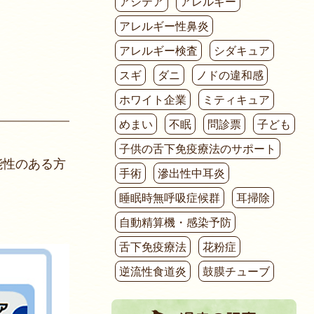
アシテア
アレルギー
アレルギー性鼻炎
アレルギー検査
シダキュア
スギ
ダニ
ノドの違和感
ホワイト企業
ミティキュア
めまい
不眠
問診票
子ども
子供の舌下免疫療法のサポート
能性のある方
手術
滲出性中耳炎
睡眠時無呼吸症候群
耳掃除
自動精算機・感染予防
舌下免疫療法
花粉症
逆流性食道炎
鼓膜チューブ